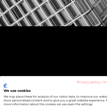
Privacy policy
|
Im
Effizien
We use cookies
We may place these for analysis of our visitor data, to improve our websi
Kostenr
show personalised content and to give you a great website experience. 
more information about the cookies we use open the settings.