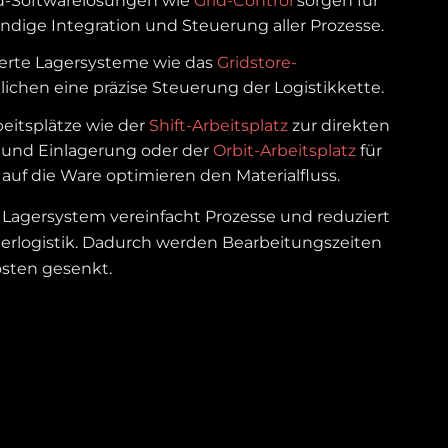
d-Softwarelösungen wie
Grid-Control
sorgen für
ändige Integration und Steuerung aller Prozesse.
erte Lagersysteme wie das
Gridstore-
ichen eine präzise Steuerung der Logistikkette.
beitsplätze wie der
Shift-Arbeitsplatz
zur direkten
und Einlagerung oder der
Orbit-Arbeitsplatz
für
 auf die Ware optimieren den Materialfluss​.
s Lagersystem vereinfacht Prozesse und reduziert
gerlogistik. Dadurch werden Bearbeitungszeiten
osten gesenkt.