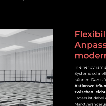
Flexibi
Anpass
modern
In einer dynami
Systeme schnell
können. Dazu z
Aktionszeiträu
zwischen leich
Lagers ist dabei
Marktveränderu