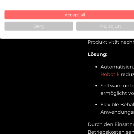
Unternehmen müs
Accept all
behalten. Dies erfo
Ressourcen besser 
Deny
No, adjust
Lagersystem hilft 
Produktivität nachh
Lösung:
Automatisieru
Robotik
reduz
Software unte
ermöglicht v
Flexible Behä
Anwendungsmö
Durch den Einsatz
Betriebskosten senk