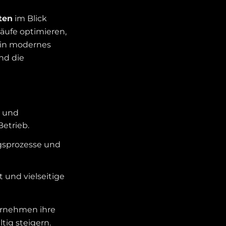
ten
im Blick
läufe optimieren,
Ein modernes
nd die
) und
etrieb.
gsprozesse und
 und vielseitige
ernehmen ihre
ig steigern​.