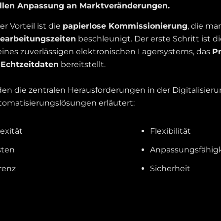
llen Anpassung an Marktveränderungen.
er Vorteil ist die
papierlose Kommissionierung
, die ma
earbeitungszeiten
beschleunigt. Der erste Schritt ist di
nes zuverlässigen elektronischen Lagersystems, das
P
d
Echtzeitdaten
bereitstellt.
n die zentralen Herausforderungen in der Digitalisierun
omatisierungslösungen erläutert:
exität
Flexibilität
sten
Anpassungsfähigk
renz
Sicherheit