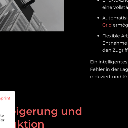
End-to-En
eine vollst
Automatisi
Grid
ermögl
Flexible Ar
Entnahme 
den Zugriff
Ein intelligente
Fehler in der La
reduziert und K
print
zsteigerung und
te,
eduktion
For