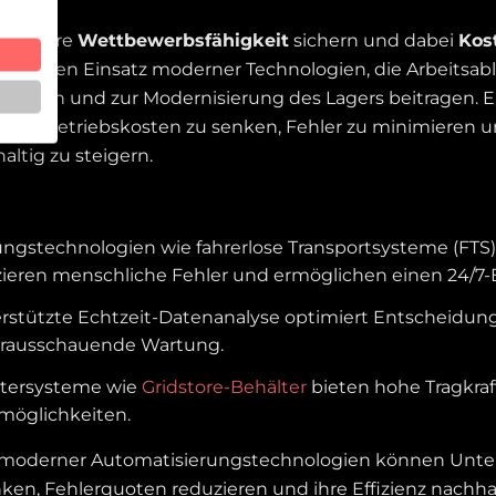
sen ihre
Wettbewerbsfähigkeit
sichern und dabei
Kos
rdert den Einsatz moderner Technologien, die Arbeitsab
nutzen und zur Modernisierung des Lagers beitragen. 
dabei, Betriebskosten zu senken, Fehler zu minimieren u
altig zu steigern.
ngstechnologien wie fahrerlose Transportsysteme (FTS
ieren menschliche Fehler und ermöglichen einen 24/7-B
rstützte Echtzeit-Datenanalyse optimiert Entscheidun
orausschauende Wartung.
ltersysteme wie
Gridstore-Behälter
bieten hohe Tragkraft
glichkeiten​.
 moderner Automatisierungstechnologien können Unt
en, Fehlerquoten reduzieren und ihre Effizienz nachhalt