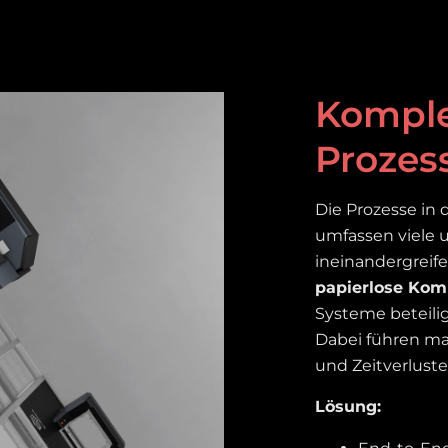
Komplex
Prozes
Die Prozesse in 
umfassen viele u
ineinandergrei
papierlose Kom
Systeme beteili
Dabei führen ma
und Zeitverluste
Lösung: