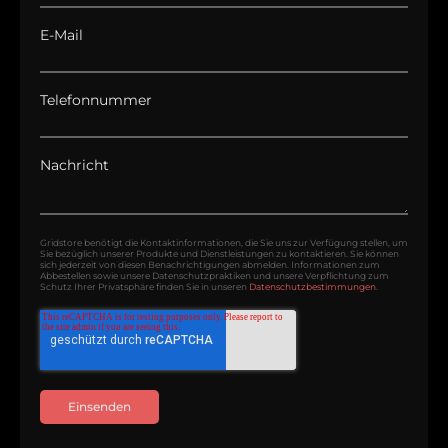
E-Mail
Telefonnummer
Nachricht
Gridstore benötigt die Kontaktinformationen, die Sie uns zur Verfügung stellen, um
Sie bezüglich unserer Produkte und Dienstleistungen zu kontaktieren. Sie können
sich jederzeit von diesen Benachrichtigungen abmelden. Informationen zum
Abbestellen sowie unsere Datenschutzpraktiken und unsere Verpflichtung zum
Schutz Ihrer Privatsphäre finden Sie in unseren
Datenschutzbestimmungen
.