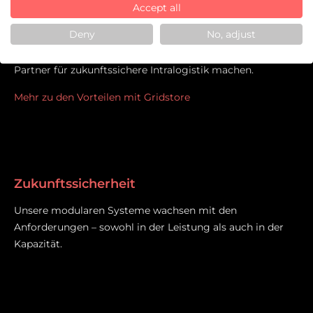
Accept all
Unsere Kunden profitieren von dieser Kombination aus
Deny
No, adjust
Agilität, Innovationskraft und Verlässlichkeit
–
Eigenschaften, die Gridstore zu einem langfristigen
Partner für zukunftssichere Intralogistik machen.
Mehr zu den Vorteilen mit Gridstore
Zukunftssicherheit
Unsere modularen Systeme wachsen mit den
Anforderungen – sowohl in der Leistung als auch in der
Kapazität.