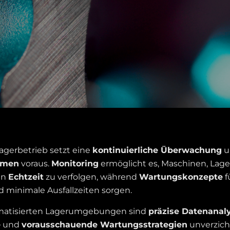
agerbetrieb setzt eine
kontinuierliche Überwachung
u
hmen
voraus.
Monitoring
ermöglicht es, Maschinen, Lag
in
Echtzeit
zu verfolgen, während
Wartungskonzepte
f
 minimale Ausfallzeiten sorgen.
matisierten Lagerumgebungen sind
präzise Datenanal
e
und
vorausschauende Wartungsstrategien
unverzich