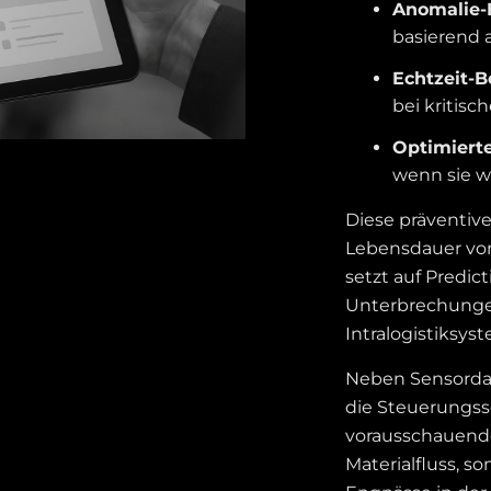
Anomalie-
basierend 
Echtzeit-
bei kritis
Optimiert
wenn sie wi
Diese präventive
Lebensdauer von
setzt auf Predi
Unterbrechungen
Intralogistiksy
Neben Sensordat
die Steuerungsso
vorausschauend
Materialfluss, 