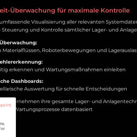
zeit-Überwachung für maximale Kontrolle
 umfassende Visualisierung aller relevanten Systemdate
e Steuerung und Kontrolle sämtlicher Lager- und Anlag
e-Überwachung:
on Materialflüssen, Roboterbewegungen und Lagerausla
Fehlererkennung:
eitig erkennen und Wartungsmaßnahmen einleiten
iche Dashboards:
bellarische Auswertung für schnelle Entscheidungen
ten Unternehmen ihre gesamte Lager- und Anlagentechn
print
- und Wartungsprozesse datenbasiert
te,
For