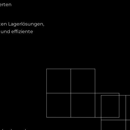
erten
rten Lagerlösungen,
nd effiziente