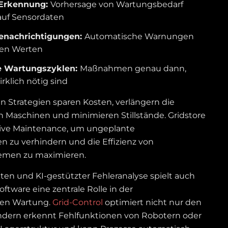
Erkennung:
Vorhersage von Wartungsbedarf
auf Sensordaten
Benachrichtigungen:
Automatische Warnungen
chen Werten
e Wartungszyklen:
Maßnahmen genau dann,
rklich nötig sind
n Strategien sparen Kosten, verlängern die
 Maschinen und minimieren Stillstände. Gridstore
ctive Maintenance, um ungeplante
 zu verhindern und die Effizienz von
stemen zu maximieren.
en und KI-gestützter Fehleranalyse spielt auch
ftware eine zentrale Rolle in der
en Wartung.
Grid-Control
optimiert nicht nur den
sondern erkennt Fehlfunktionen von Robotern oder