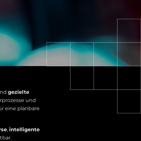
nd
gezielte
erprozesse und
ür eine planbare
yse
,
intelligente
tbar.