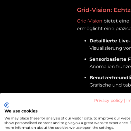
Grid-Vision: Echt
Grid-Vision
bietet eine
ermöglicht eine präzis
Detaillierte Liv
Visualisierung v
Sensorbasierte 
Anomalien frühz
Benutzerfreundl
Grafische und ta
Mit Grid-Vision behal
Privacy policy
|
Im
optimieren Monitoring
We use cookies
We may place these for analysis of our visitor data, to improve our websi
show personalised content and to give you a great website experience. 
more information about the cookies we use open the settings.